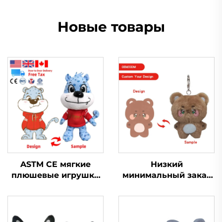
Новые товары
ASTM CE мягкие
Низкий
плюшевые игрушки
минимальный заказ
для животных,
на заказ маленькая
изготовленные на
плюшевая кукла
заказ мягкие
Kpop брелки игрушка
плюшевые игрушки
индивидуальный