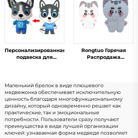
для продажи
плюшевый брелок
Персонализированная
Rongtuo Горячая
подвеска для
Распродажа
спортивного
Пользовательские
дыхания,
Мягкие Плюшевые
изготовленная на
Игрушки OEM ODM
заказ, плюшевая
Пользовательские
Маленький брелок в виде плюшевого
тряпичная кукла
Kpop Плюшевые
медвежонка обеспечивает исключительную
Игрушки Куклы 10 см
ценность благодаря многофункциональному
дизайну, который одновременно решает как
практические, так и эмоциональные
потребности. Пользователи сразу получают
преимущества в виде лучшей организации
ключей: узнаваемая форма медведя позволяет