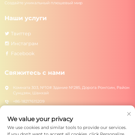
Создайте уникальный плюшевый мир
Наши услуги
Твиттер
Инстаграм
Facebook
Свяжитесь с нами
Комната 303, №10# Здание №285, Дорога Ронгсин, Район
Сунцзян, Шанхай
+86-18217615209
[email protected]
We value your privacy
We use cookies and similar tools to provide our services.
ОТПРАВИТЬ
If you don't want to accept all cookies, click Personalize