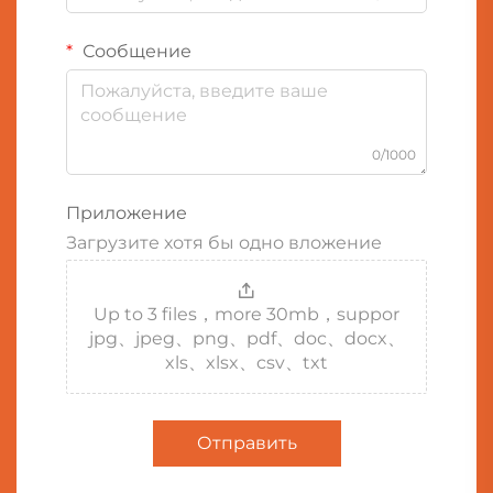
Сообщение
0/1000
Приложение
Загрузите хотя бы одно вложение
Up to 3 files，more 30mb，suppor
jpg、jpeg、png、pdf、doc、docx、
xls、xlsx、csv、txt
Отправить