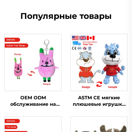
Популярные товары
OEM ODM
ASTM CE мягкие
обслуживание на
плюшевые игрушки
заказ маленький
для животных,
плюшевый брелок
изготовленные на
игрушка мягкая
заказ мягкие
брелок плюшевая
плюшевые игрушки