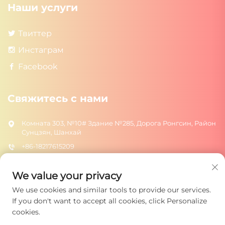
Наши услуги
Твиттер
Инстаграм
Facebook
Свяжитесь с нами
Комната 303, №10# Здание №285, Дорога Ронгсин, Район
Сунцзян, Шанхай
+86-18217615209
[email protected]
We value your privacy
We use cookies and similar tools to provide our services.
ОТПРАВИТЬ
If you don't want to accept all cookies, click Personalize
cookies.