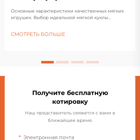
Основные характеристики качественных мягких
игрушек. Выбор идеальной мягкой куклы
включает больше, чем просто выбор самой
симпатичной игрушки на полке. Эти любимые
СМОТРЕТЬ БОЛЬШЕ
игрушки занимают особое место как в детских
комнатах, так и в коллекциях взрослых
любителей.
Получите бесплатную
котировку
Наш представитель свяжется с вами в
ближайшее время.
Электронная почта