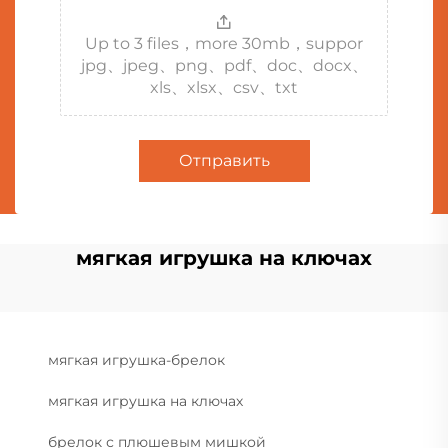
Up to 3 files，more 30mb，suppor
jpg、jpeg、png、pdf、doc、docx、
xls、xlsx、csv、txt
Отправить
мягкая игрушка на ключах
мягкая игрушка-брелок
мягкая игрушка на ключах
брелок с плюшевым мишкой