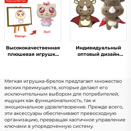
игрушка для
для продажи
продвижения
Высококачественная
Индивидуальный
плюшевая игрушка
оптовый дизайн
кошка,
Мини Мягкая
изготовленная на
Игрушка Плюшевый
заказ, плюшевая
Производство
игрушка в виде
Игрушки Мягкие
Мягкая игрушка-брелок предлагает множество
животного
Игрушки Животное
веских преимуществ, которые делают его
Плюшевые на заказ
исключительным выбором для потребителей,
ищущих как функциональность, так и
эмоциональное удовлетворение. Прежде всего,
эти аксессуары обеспечивают превосходную
организацию, превращая хаотичное управление
ключами в упорядоченную систему.