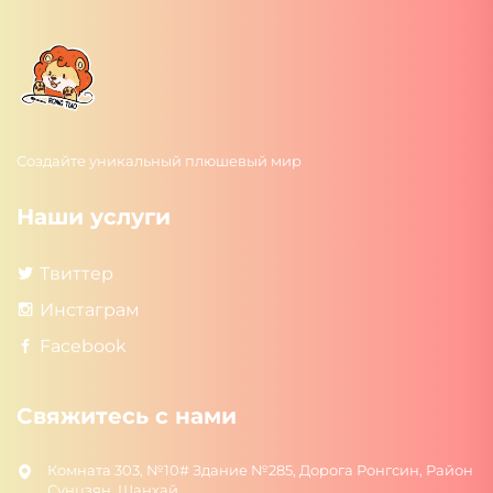
Создайте уникальный плюшевый мир
Наши услуги
Твиттер
Инстаграм
Facebook
Свяжитесь с нами
Комната 303, №10# Здание №285, Дорога Ронгсин, Район
Сунцзян, Шанхай