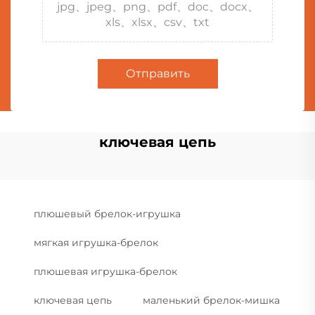
jpg、jpeg、png、pdf、doc、docx、
xls、xlsx、csv、txt
Отправить
ключевая цепь
плюшевый брелок-игрушка
мягкая игрушка-брелок
плюшевая игрушка-брелок
ключевая цепь
маленький брелок-мишка