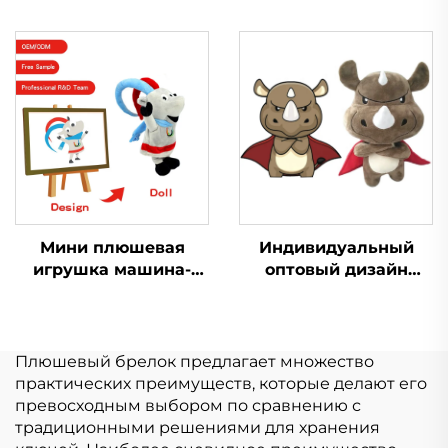
кукла-подвеска для
животного подушка в
детей, дизайнерская
виде лисы большая
кукла с уродливым
кукла плюшевая
логотипом,
игрушка в виде лисы
индивидуальная
плюшевая игрушка-
брелок
Мини плюшевая
Индивидуальный
игрушка машина-
оптовый дизайн
кран с когтями,
Мини Мягкая
мультяшные мягкие
Игрушка Плюшевый
игрушки, свинья,
Производство
кролик, кошка,
Игрушки Мягкие
Плюшевый брелок предлагает множество
настраиваемый
Игрушки Животное
практических преимуществ, которые делают его
плюшевый брелок
Плюшевые на заказ
превосходным выбором по сравнению с
традиционными решениями для хранения