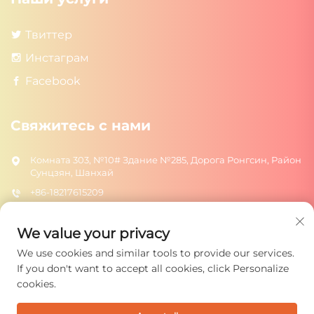
Твиттер
Инстаграм
Facebook
Свяжитесь с нами
Комната 303, №10# Здание №285, Дорога Ронгсин, Район
Сунцзян, Шанхай
+86-18217615209
[email protected]
We value your privacy
We use cookies and similar tools to provide our services.
ОТПРАВИТЬ
If you don't want to accept all cookies, click Personalize
cookies.