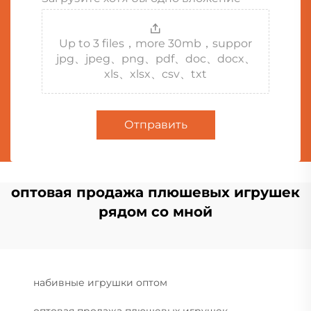
Up to 3 files，more 30mb，suppor
jpg、jpeg、png、pdf、doc、docx、
xls、xlsx、csv、txt
Отправить
оптовая продажа плюшевых игрушек
рядом со мной
набивные игрушки оптом
оптовая продажа плюшевых игрушек