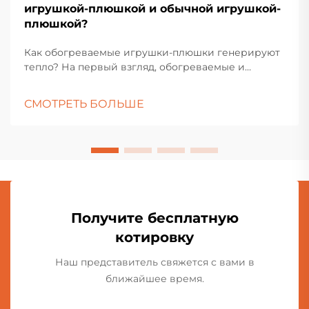
игрушкой-плюшкой и обычной игрушкой-
плюшкой?
Как обогреваемые игрушки-плюшки генерируют
тепло? На первый взгляд, обогреваемые и
обычные игрушки-плюшки выглядят одинаково,
так как обе изготовлены из мягких тканей. Однако
СМОТРЕТЬ БОЛЬШЕ
наполнитель внутри совсем разный. Помимо
обычного хлопкового наполнителя, в
обогреваемых плюшевых игрушках...
Получите бесплатную
котировку
Наш представитель свяжется с вами в
ближайшее время.