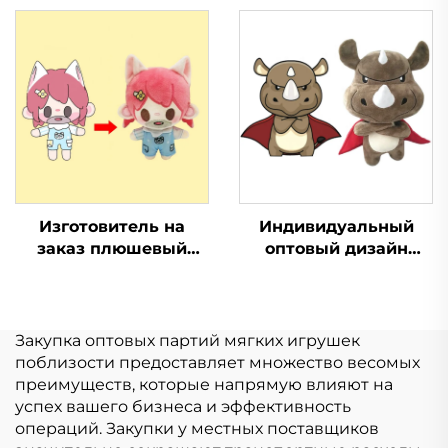
Игрушка Плюшевый
плюшевая кукла
Производство
Kpop брелки игрушка
Игрушки Мягкие
индивидуальный
Игрушки Животное
плюшевый брелок
Плюшевые на заказ
Изготовитель на
Индивидуальный
заказ плюшевый
оптовый дизайн
брелок для ключей
Мини Мягкая
для младенцев
Игрушка Плюшевый
мягкая игрушка
Производство
чучело животного
Игрушки Мягкие
Закупка оптовых партий мягких игрушек
Kpop на заказ
Игрушки Животное
поблизости предоставляет множество весомых
плюшевая кукла
Плюшевые на заказ
преимуществ, которые напрямую влияют на
успех вашего бизнеса и эффективность
операций. Закупки у местных поставщиков