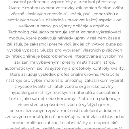
osobní preference, vzpomínky a kreativní představy.
Uživatelé mohou vybírat ze stovky základních šablon zvířat
včetně klasických medvídků, koček, psů, jednorožců a
exotických tvorů a následně upravovat každý aspekt – od
velikosti a barvy po výrazy obličeje a doplňky.
Technologické jádro zahrnuje sofistikované vykreslovací
moduly, které poskytují náhledy úprav v reálném čase a
zajišťují, že zákazníci přesně vidí, jak jejich výtvor bude po
výrobě vypadat. Služba pro vytváření vlastních plyšových
zvířátek online je bezproblémově integrována s výrobními
zařízeními vybavenými přesnými stříhacími stroji,
automatickými šicími systémy a protokoly kontroly kvality,
které zaručují výsledek profesionální úrovně. Pokročilé
nástroje pro výběr materiálů umožňují zákazníkům vybírat
z vysoce kvalitních látek včetně organické bavlny,
hypoalergenních syntetických materiálů a speciálních
textur jako samet nebo korduroy. Platforma podporuje
vícevrstvé přizpůsobení, včetně vyšitých jmen,
personalizovaných zpráv, možností oblečení a dokonce
zvukových modulů, které umožňují nahrát vlastní hlas nebo
hudbu. Aplikace zahrnují osobní dárky a terapeutické
společníky až po vzdělávací pomůcky a propagační zboží