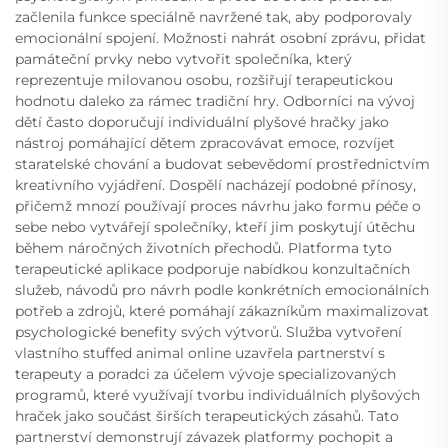
začlenila funkce speciálně navržené tak, aby podporovaly
emocionální spojení. Možnosti nahrát osobní zprávu, přidat
památeční prvky nebo vytvořit společníka, který
reprezentuje milovanou osobu, rozšiřují terapeutickou
hodnotu daleko za rámec tradiční hry. Odborníci na vývoj
dětí často doporučují individuální plyšové hračky jako
nástroj pomáhající dětem zpracovávat emoce, rozvíjet
staratelské chování a budovat sebevědomí prostřednictvím
kreativního vyjádření. Dospělí nacházejí podobné přínosy,
přičemž mnozí používají proces návrhu jako formu péče o
sebe nebo vytvářejí společníky, kteří jim poskytují útěchu
během náročných životních přechodů. Platforma tyto
terapeutické aplikace podporuje nabídkou konzultačních
služeb, návodů pro návrh podle konkrétních emocionálních
potřeb a zdrojů, které pomáhají zákazníkům maximalizovat
psychologické benefity svých výtvorů. Služba vytvoření
vlastního stuffed animal online uzavřela partnerství s
terapeuty a poradci za účelem vývoje specializovaných
programů, které využívají tvorbu individuálních plyšových
hraček jako součást širších terapeutických zásahů. Tato
partnerství demonstrují závazek platformy pochopit a