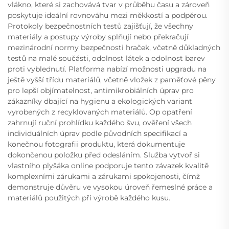
vlákno, které si zachovává tvar v průběhu času a zároveň
poskytuje ideální rovnováhu mezi měkkostí a podpěrou.
Protokoly bezpečnostních testů zajišťují, že všechny
materiály a postupy výroby splňují nebo překračují
mezinárodní normy bezpečnosti hraček, včetně důkladných
testů na malé součásti, odolnost látek a odolnost barev
proti vyblednutí. Platforma nabízí možnosti upgradu na
ještě vyšší třídu materiálů, včetně vložek z paměťové pěny
pro lepší objímatelnost, antimikrobiálních úprav pro
zákazníky dbající na hygienu a ekologických variant
vyrobených z recyklovaných materiálů. Op opatření
zahrnují ruční prohlídku každého švu, ověření všech
individuálních úprav podle původních specifikací a
konečnou fotografii produktu, která dokumentuje
dokončenou položku před odesláním. Služba vytvoř si
vlastního plyšáka online podporuje tento závazek kvalitě
komplexními zárukami a zárukami spokojenosti, čímž
demonstruje důvěru ve vysokou úroveň řemeslné práce a
materiálů použitých při výrobě každého kusu.