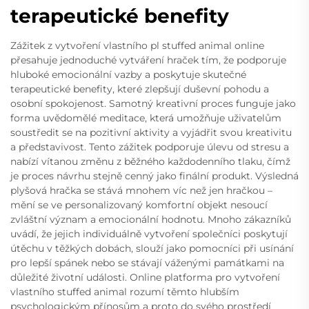
terapeutické benefity
Zážitek z vytvoření vlastního pl stuffed animal online
přesahuje jednoduché vytváření hraček tím, že podporuje
hluboké emocionální vazby a poskytuje skutečné
terapeutické benefity, které zlepšují duševní pohodu a
osobní spokojenost. Samotný kreativní proces funguje jako
forma uvědomělé meditace, která umožňuje uživatelům
soustředit se na pozitivní aktivity a vyjádřit svou kreativitu
a představivost. Tento zážitek podporuje úlevu od stresu a
nabízí vítanou změnu z běžného každodenního tlaku, čímž
je proces návrhu stejně cenný jako finální produkt. Výsledná
plyšová hračka se stává mnohem víc než jen hračkou –
mění se ve personalizovaný komfortní objekt nesoucí
zvláštní význam a emocionální hodnotu. Mnoho zákazníků
uvádí, že jejich individuálně vytvoření společníci poskytují
útěchu v těžkých dobách, slouží jako pomocníci při usínání
pro lepší spánek nebo se stávají váženými památkami na
důležité životní události. Online platforma pro vytvoření
vlastního stuffed animal rozumí těmto hlubším
psychologickým přínosům a proto do svého prostředí