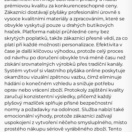
prémiovou kvalitu za konkurenceschopné ceny.
Zákazníci dostávají plyšáky profesionální úrovně s
vysoce kvalitními materiály a zpracováním, které se
obvykle vyskytují pouze u drahých butikových
hraček. Platforma nabízí průhledné ceny bez
skrytých poplatků, takže zákazníci přesně vědí, za co
platí při každé možnosti personalizace. Efektivita v
čase je další klíčovou výhodou, protože celý proces
od návrhu po doručení obvykle trvá méně času než
získání srovnatelných výrobků přes tradiční kanály.
Systém vytvoř si vlastního plyšáka online poskytuje
okamžitou vizuální zpětnou vazbu, čímž eliminuje
hádání o konečném vzhledu a snižuje potřebu
oprav nebo vrácení zboží. Protokoly zajištění kvality
zaručují konzistentní výsledky, přičemž každý
plyšový mazlíček splňuje přísné bezpečnostní
normy a požadavky na odolnost. Služba nabízí také
emocionální výhody, protože zákazníci zažívají
uspokojení z vytvoření něčeho smysluplného, místo
prostého nákupu sériově vyráběného zboží. Tento