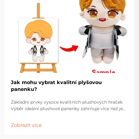
Jak mohu vybrat kvalitní plyšovou
panenku?
Základní prvky vysoce kvalitních plushových hraček
Výběr ideální plushové panenky zahrnuje více než jen
výběr nejroztomilejší tváře na polici. Tyto drahocenné
společníci mají zvláštní místo jak v hračkárnách dětí,
Zobrazit více
tak v vitrínách dospělých sběratelů...