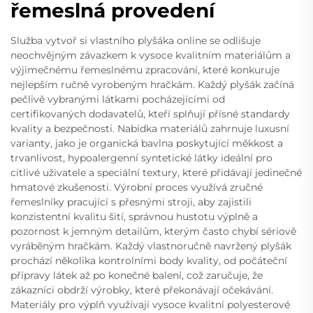
řemeslná provedení
Služba vytvoř si vlastního plyšáka online se odlišuje
neochvějným závazkem k vysoce kvalitním materiálům a
výjimečnému řemeslnému zpracování, které konkuruje
nejlepším ručně vyrobeným hračkám. Každý plyšák začíná
pečlivě vybranými látkami pocházejícími od
certifikovaných dodavatelů, kteří splňují přísné standardy
kvality a bezpečnosti. Nabídka materiálů zahrnuje luxusní
varianty, jako je organická bavlna poskytující měkkost a
trvanlivost, hypoalergenní syntetické látky ideální pro
citlivé uživatele a speciální textury, které přidávají jedinečné
hmatové zkušenosti. Výrobní proces využívá zručné
řemeslníky pracující s přesnými stroji, aby zajistili
konzistentní kvalitu šití, správnou hustotu výplně a
pozornost k jemným detailům, kterým často chybí sériově
vyráběným hračkám. Každý vlastnoručně navržený plyšák
prochází několika kontrolními body kvality, od počáteční
přípravy látek až po konečné balení, což zaručuje, že
zákazníci obdrží výrobky, které překonávají očekávání.
Materiály pro výplň využívají vysoce kvalitní polyesterové