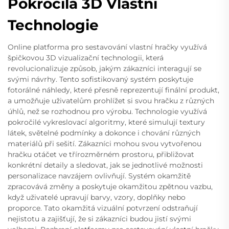
Pokročilá 3D Vlastní
Technologie
Online platforma pro sestavování vlastní hračky využívá
špičkovou 3D vizualizační technologii, která
revolucionalizuje způsob, jakým zákazníci interagují se
svými návrhy. Tento sofistikovaný systém poskytuje
fotorálné náhledy, které přesně reprezentují finální produkt,
a umožňuje uživatelům prohlížet si svou hračku z různých
úhlů, než se rozhodnou pro výrobu. Technologie využívá
pokročilé vykreslovací algoritmy, které simulují textury
látek, světelné podmínky a dokonce i chování různých
materiálů při sešití. Zákazníci mohou svou vytvořenou
hračku otáčet ve třírozměrném prostoru, přibližovat
konkrétní detaily a sledovat, jak se jednotlivé možnosti
personalizace navzájem ovlivňují. Systém okamžitě
zpracovává změny a poskytuje okamžitou zpětnou vazbu,
když uživatelé upravují barvy, vzory, doplňky nebo
proporce. Tato okamžitá vizuální potvrzení odstraňují
nejistotu a zajišťují, že si zákazníci budou jistí svými