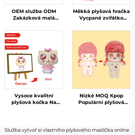
OEM služba ODM
Měkká plyšová hračka
Zakázková malá
Vycpané zvířátko
plyšová hračka s
Monkey Funny Stitch
přívěskem na klíče
Malá plyšová hračka
Vycpaná plyšová
hračka s přívěskem na
klíče pro propagaci
Vysoce kvalitní
Nízké MOQ Kpop
plyšová kočka Na
Populární plyšová
zakázku vyrobená
plyšová panenka na
plyšová plyšová
zakázku
hračka
Služba vytvoř si vlastního plyšového mazlíčka online