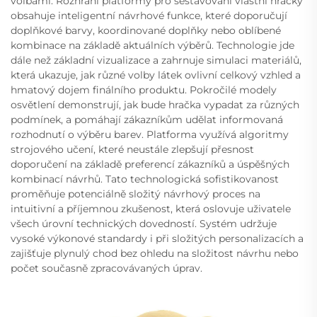
volbami. Rozhraní platformy pro sestavování vlastní hračky
obsahuje inteligentní návrhové funkce, které doporučují
doplňkové barvy, koordinované doplňky nebo oblíbené
kombinace na základě aktuálních výběrů. Technologie jde
dále než základní vizualizace a zahrnuje simulaci materiálů,
která ukazuje, jak různé volby látek ovlivní celkový vzhled a
hmatový dojem finálního produktu. Pokročilé modely
osvětlení demonstrují, jak bude hračka vypadat za různých
podmínek, a pomáhají zákazníkům udělat informovaná
rozhodnutí o výběru barev. Platforma využívá algoritmy
strojového učení, které neustále zlepšují přesnost
doporučení na základě preferencí zákazníků a úspěšných
kombinací návrhů. Tato technologická sofistikovanost
proměňuje potenciálně složitý návrhový proces na
intuitivní a příjemnou zkušenost, která oslovuje uživatele
všech úrovní technických dovedností. Systém udržuje
vysoké výkonové standardy i při složitých personalizacích a
zajišťuje plynulý chod bez ohledu na složitost návrhu nebo
počet současně zpracovávaných úprav.