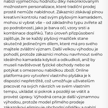
nabízí výjimečnou hodnotu díky nekonkrovaným
možnostem personalizace, které tradiční prodej
prostě nemůže nabídnout. Zákazníci získávají plnou
kreativní kontrolu nad svým plyšovým kamarádem,
mohou si vybrat vše – od základního typu zvířete až
po podrobnosti, jako je barva očí, vzory srsti a
kombinace doplňků. Tato úroveň přizpůsobení
zajišťuje, že se každý plyšový mazlíček stane
skutečně jedinečným dílem, které má pro svého
majitele zvláštní význam. Další velkou výhodou je
pohodlí, protože zákazníci mohou navrhnout svého
ideálního kamaráda kdykoli a odkudkoli, aniž by
museli navštěvovat fyzické obchody nebo se
potýkat s omezenou nabídkou zboží. Online
platforma pro vytvoření vlastního plyšáka je k
dispozici nepřetržitě, což umožňuje uživatelům
pracovat na svých návrzích ve svém vlastním
tempu, ukládat si pokrok a později se vrátit a
provést úpravy. Výhodná cena je další významnou
výhodou, protože model přímého prodeje
zákazníkovi eliminuje obchodní přirážky a nabízí