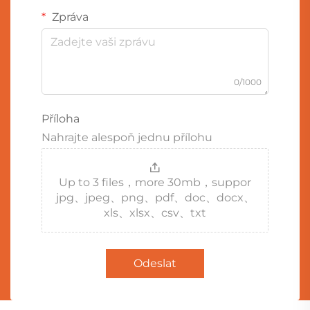
Zpráva
0/1000
Příloha
Nahrajte alespoň jednu přílohu
Up to 3 files，more 30mb，suppor
jpg、jpeg、png、pdf、doc、docx、
xls、xlsx、csv、txt
Odeslat