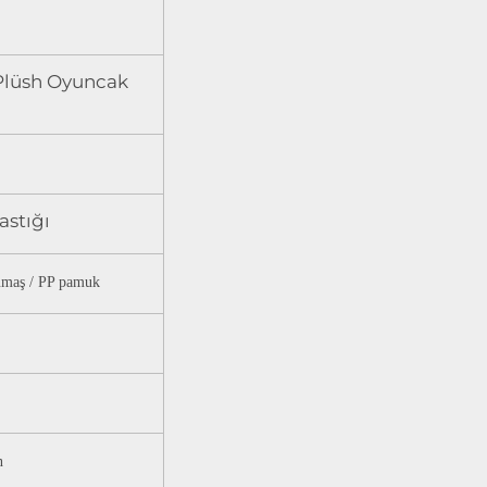
 Plüsh Oyuncak
stığı
kumaş / PP pamuk
n