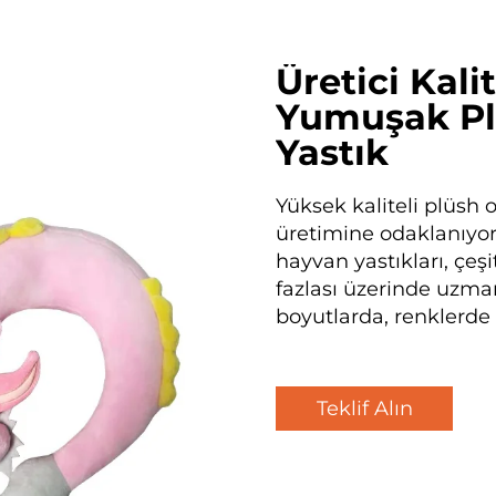
Üretici Kal
Yumuşak Pl
Yastık
Yüksek kaliteli plüsh 
üretimine odaklanıyoru
hayvan yastıkları, çeş
fazlası üzerinde uzmanl
boyutlarda, renklerde 
Teklif Alın