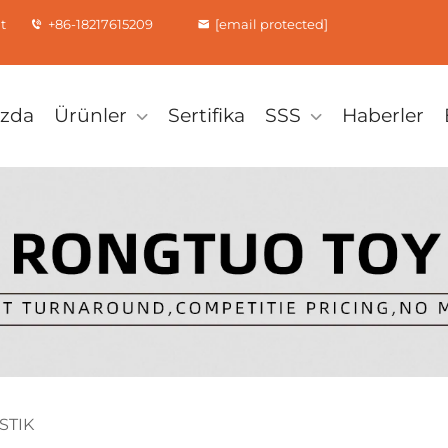
t
+86-18217615209
[email protected]
ızda
Ürünler
Sertifika
SSS
Haberler
STIK