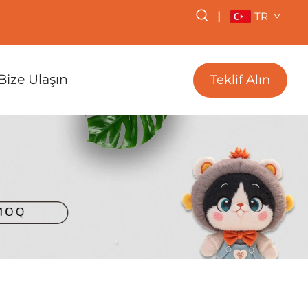
|
TR
Bize Ulaşın
Teklif Alın