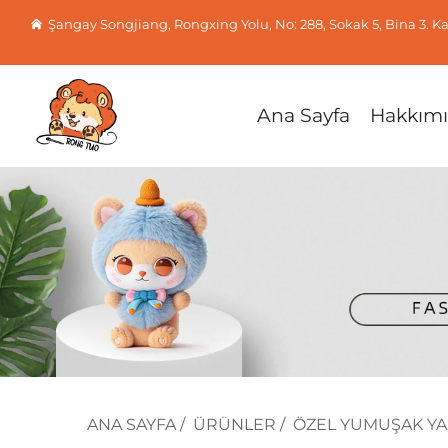
Şangay Songjiang, Rongxing Yolu, No: 288, Sokak 5, Bina 3. Ka
Ana Sayfa
Hakkım
ANA SAYFA
/
ÜRÜNLER
/
ÖZEL YUMUŞAK YA