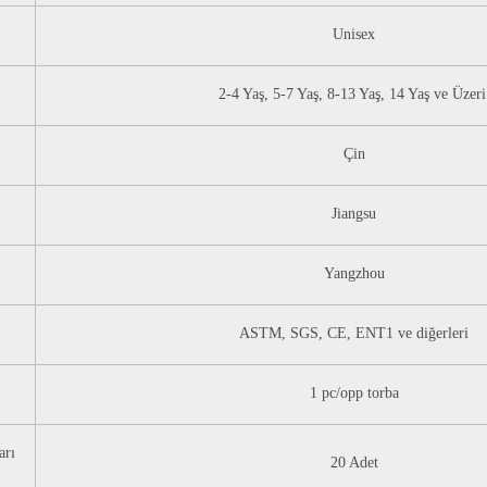
Unisex
2-4 Yaş, 5-7 Yaş, 8-13 Yaş, 14 Yaş ve Üzeri
Çin
Jiangsu
Yangzhou
ASTM, SGS, CE, ENT1 ve diğerleri
1 pc/opp torba
arı
20 Adet