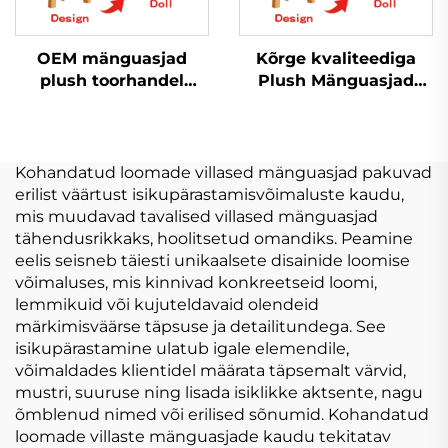
OEM mänguasjad
Kõrge kvaliteediga
plush toorhandel
Plush Mänguasjad
Naine plush
Kass Personaliseeritud
Personaliseeritud
Proovimine Plush
Plush võtmekeedas
Täidetud Loomad
Loomad mänguasjad
Mänguasjad
Kohandatud loomade villased mänguasjad pakuvad
naine Täidetud
erilist väärtust isikupärastamisvõimaluste kaudu,
Loomad Mängud
mis muudavad tavalised villased mänguasjad
tähendusrikkaks, hoolitsetud omandiks. Peamine
eelis seisneb täiesti unikaalsete disainide loomise
võimaluses, mis kinnivad konkreetseid loomi,
lemmikuid või kujuteldavaid olendeid
märkimisväärse täpsuse ja detailitundega. See
isikupärastamine ulatub igale elemendile,
võimaldades klientidel määrata täpsemalt värvid,
mustri, suuruse ning lisada isiklikke aktsente, nagu
õmblenud nimed või erilised sõnumid. Kohandatud
loomade villaste mänguasjade kaudu tekitatav