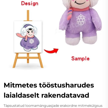
Mitmetes tööstusharudes
laialdaselt rakendatavad
Täpsustatud loomamänguasjade erakordne mitmekülgsus