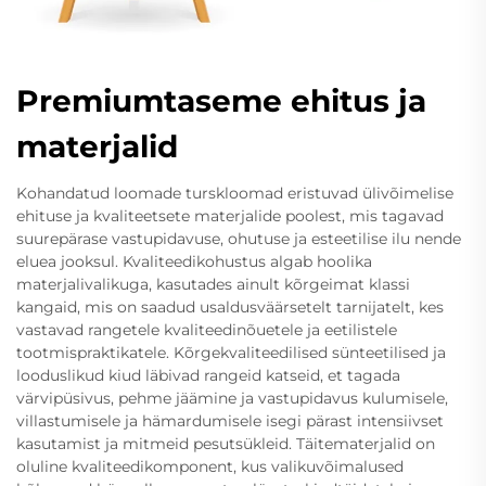
Premiumtaseme ehitus ja
materjalid
Kohandatud loomade turskloomad eristuvad ülivõimelise
ehituse ja kvaliteetsete materjalide poolest, mis tagavad
suurepärase vastupidavuse, ohutuse ja esteetilise ilu nende
eluea jooksul. Kvaliteedikohustus algab hoolika
materjalivalikuga, kasutades ainult kõrgeimat klassi
kangaid, mis on saadud usaldusväärsetelt tarnijatelt, kes
vastavad rangetele kvaliteedinõuetele ja eetilistele
tootmispraktikatele. Kõrgekvaliteedilised sünteetilised ja
looduslikud kiud läbivad rangeid katseid, et tagada
värvipüsivus, pehme jäämine ja vastupidavus kulumisele,
villastumisele ja hämardumisele isegi pärast intensiivset
kasutamist ja mitmeid pesutsükleid. Täitematerjalid on
oluline kvaliteedikomponent, kus valikuvõimalused