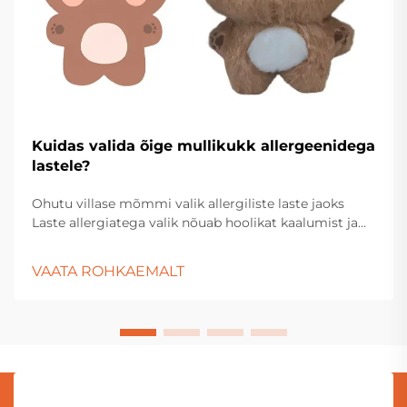
Kuidas valida õige mullikukk allergeenidega
lastele?
Ohutu villase mõmmi valik allergiliste laste jaoks
Laste allergiatega valik nõuab hoolikat kaalumist ja
tähelepanu üksikasjadele. Vanemad ja hooldajad
peavad läbi seeriate materjale, valmistamise
VAATA ROHKAEMALT
protsessi...