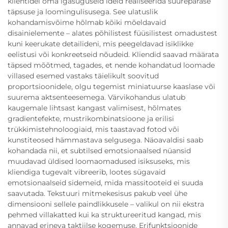
klientidel oma igasuguseid ideid realiseerida suurepärase
täpsuse ja loomingulisusega. See ulatuslik
kohandamisvõime hõlmab kõiki mõeldavaid
disainielemente – alates põhilistest füüsilistest omadustest
kuni keerukate detailideni, mis peegeldavad isiklikke
eelistusi või konkreetseid nõudeid. Kliendid saavad määrata
täpsed mõõtmed, tagades, et nende kohandatud loomade
villased esemed vastaks täielikult soovitud
proportsioonidele, olgu tegemist miniatuurse kaaslase või
suurema aktsenteesemega. Värvikohandus ulatub
kaugemale lihtsast kangast valimisest, hõlmates
gradientefekte, mustrikombinatsioone ja erilisi
trükkimistehnoloogiaid, mis taastavad fotod või
kunstiteosed hämmastava selgusega. Näoavaldisi saab
kohandada nii, et subtilsed emotsionaalsed nüansid
muudavad üldised loomaomadused isiksuseks, mis
kliendiga tugevalt vibreerib, lootes sügavaid
emotsionaalseid sidemeid, mida massitooteid ei suuda
saavutada. Tekstuuri mitmekesisus pakub veel ühe
dimensiooni sellele paindlikkusele – valikul on nii ekstra
pehmed villakatted kui ka struktureeritud kangad, mis
annavad erineva taktiilse kogemuse. Erifunktsioonide