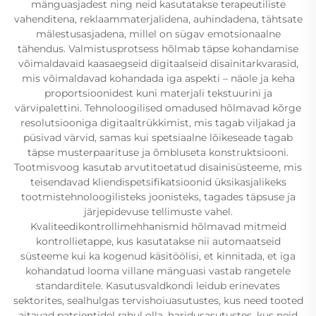
mänguasjadest ning neid kasutatakse terapeutiliste
vahenditena, reklaammaterjalidena, auhindadena, tähtsate
mälestusasjadena, millel on sügav emotsionaalne
tähendus. Valmistusprotsess hõlmab täpse kohandamise
võimaldavaid kaasaegseid digitaalseid disainitarkvarasid,
mis võimaldavad kohandada iga aspekti – näole ja keha
proportsioonidest kuni materjali tekstuurini ja
värvipalettini. Tehnoloogilised omadused hõlmavad kõrge
resolutsiooniga digitaaltrükkimist, mis tagab viljakad ja
püsivad värvid, samas kui spetsiaalne lõikeseade tagab
täpse musterpaarituse ja õmbluseta konstruktsiooni.
Tootmisvoog kasutab arvutitoetatud disainisüsteeme, mis
teisendavad kliendispetsifikatsioonid üksikasjalikeks
tootmistehnoloogilisteks joonisteks, tagades täpsuse ja
järjepidevuse tellimuste vahel.
Kvaliteedikontrollimehhanismid hõlmavad mitmeid
kontrollietappe, kus kasutatakse nii automaatseid
süsteeme kui ka kogenud käsitöölisi, et kinnitada, et iga
kohandatud looma villane mänguasi vastab rangetele
standarditele. Kasutusvaldkondi leidub erinevates
sektorites, sealhulgas tervishoiuasutustes, kus need tooted
aitavad patsientidel rahul olla, haridusasutustes, kus neid