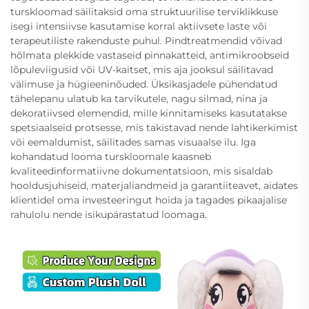
turskloomad säilitaksid oma struktuurilise terviklikkuse
isegi intensiivse kasutamise korral aktiivsete laste või
terapeutiliste rakenduste puhul. Pindtreatmendid võivad
hõlmata plekkide vastaseid pinnakatteid, antimikroobseid
lõpuleviigusid või UV-kaitset, mis aja jooksul säilitavad
välimuse ja hügieeninõuded. Üksikasjadele pühendatud
tähelepanu ulatub ka tarvikutele, nagu silmad, nina ja
dekoratiivsed elemendid, mille kinnitamiseks kasutatakse
spetsiaalseid protsesse, mis takistavad nende lahtikerkimist
või eemaldumist, säilitades samas visuaalse ilu. Iga
kohandatud looma turskloomale kaasneb
kvaliteedinformatiivne dokumentatsioon, mis sisaldab
hooldusjuhiseid, materjaliandmeid ja garantiiteavet, aidates
klientidel oma investeeringut hoida ja tagades pikaajalise
rahulolu nende isikupärastatud loomaga.