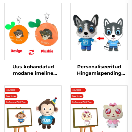
Uus kohandatud
Personaliseeritud
modane imeline
Hingamispending
kohandatud vilgjoone
Spordi
rahakott võtitikkidega
Personaliseeritud
vilgjoone
Plush Pühapäevane
Loll