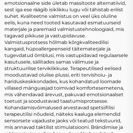
emotsionaalne side ületab massitoote alternatiivid,
sest iga ese räägib isiklikku lugu või tähistab erilist
suhet. Kvaliteetne valmistus on veel üks oluline
eelis, kuna need tooted kasutavad esmatuurseid
materjale ja paremaid valmistustehnoloogiaid, mis
tagavad pikkuse ja vastupidavuse.
Valmistusprotsess hõlmab kõrgkvaliteedilisi
kangaid, hüpoallergeenseid täitematerjale ja
tugevdatud õmblusi, mis vastupidavad regulaarsele
kasutusele, säilitades samas välimuse ja
struktuurilise terviklikkuse. Terapeutilised eelised
moodustavad olulise plussi, eriti tervishoiu- ja
hariduskeskkondades, kus kohandatud loomade
villased mänguasjad toimivad komfortesemetena,
mis vähendavad ärevust, pakuvad emotsionaalset
toetust ja soodustavad taastumisprotsesse.
Kohandamisvõimalused arvestavad spetsiifilisi
terapeutilisi nõudeid, näiteks kaaluga elemendid
sensorsete vajaduste jaoks või teatud tekstuurid,
mis annavad taktilist stimulatsiooni. Brändimise ja