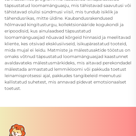
täpsustatud loomamänguasju, mis tähistavad saavutusi või
tähistavad olulisi sündmusi viisil, mis tundub isiklik ja
tähendusrikas, mitte üldine. Kaubandusrakendused
hõlmavad kingitusturgu, kollektsionääride kogukondi ja
eripoodisid, kus ainulaadsed täpsustatud
loomamänguasjad nõuavad kõrgeid hinnasid ja meelitavad
kliente, kes otsivad eksklusiivseid, isikupärastatud tooteid,
mida mujal ei leidu. Matmiste ja mälestusaktide tööstus on
omaks võtnud täpsustatud loomamänguasjad kaastunnet
avaldavateks mälestusmärkideks, mis aitavad perekondadel
mälestada armastatud lemmikloomi või pakkuda toetust
leinamisprotsessi ajal, pakkudes tangibeleid meenutusi
kallistatud suhetest, mis annavad pidevat emotsionaalset
toetust.