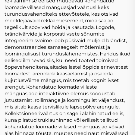
reklaamimise eelised muudavad kohandatud
loomade villased mänguasjad väärtuslikeks
turundusvahenditeks ettevõtetele, kes otsivad
meeldejäävaid reklaamiesemeid, mida saajad
tegelikult soovivad hoida ja kasutada. Logode,
brändivärvide ja korporatiivsete sõnumite
integreerimisvõime loob püsivaid muljeid brändist,
demonstreerides samaaegselt mõtlemist ja
loomingulisust turunduslähenemistes. Hariduslikud
eelised ilmnevad siis, kui need tooted toimivad
õppevahenditena, aitades lastel õppida erinevatest
loomadest, arendada kaasaelamist ja osaleda
kujutlusvõime mängus, mis toetab kognitiivset
arengut. Kohandatud loomade villaste
mänguasjade interaktiivne olemus soodustab
jutustamist, rollimänge ja loomingulist väljendust,
mis aitab kaasa tervislikule lapsepõlve arengule.
Kollektsioneeriväärtus on sageli alahinnatud eelis,
kuna piiratud trükiauhinnad või eriliselt tellitud
kohandatud loomade villased mänguasjad võivad
ajas hinnaga tõusta, muutes need nautimisväärsed