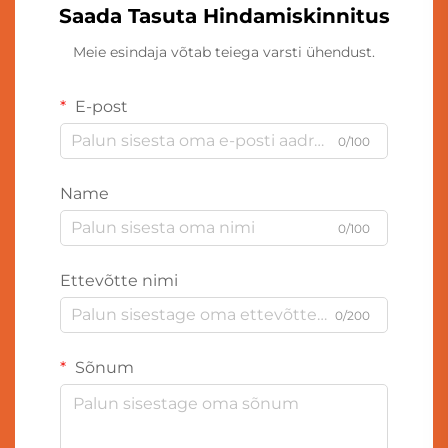
Saada Tasuta Hindamiskinnitus
Meie esindaja võtab teiega varsti ühendust.
E-post
0/100
Name
0/100
Ettevõtte nimi
0/200
Sõnum