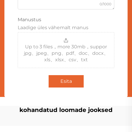
0/1000
Manustus
Laadige üles vähemalt manus
Up to 3 files，more 30mb，suppor
jpg、jpeg、png、pdf、doc、docx、
xls、xlsx、csv、txt
Esita
kohandatud loomade jooksed