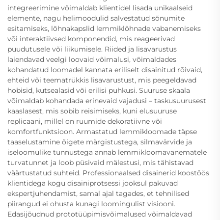
integreerimine võimaldab klientidel lisada unikaalseid
elemente, nagu helimoodulid salvestatud sõnumite
esitamiseks, lõhnakapslid lemmiklõhnade vabanemiseks
või interaktiivsed komponendid, mis reageerivad
puudutusele või liikumisele. Riided ja lisavarustus
laiendavad veelgi loovaid võimalusi, võimaldades
kohandatud loomadel kannata eriliselt disainitud rõivaid,
ehteid või teematrükkis lisavarustust, mis peegeldavad
hobisid, kutsealasid või erilisi puhkusi. Suuruse skaala
võimaldab kohandada erinevaid vajadusi – taskusuurusest
kaaslasest, mis sobib reisimiseks, kuni elusuuruse
replicaani, millel on ruumide dekoratiivne või
komfortfunktsioon. Armastatud lemmikloomade täpse
taaselustamine õigete märgistustega, silmavärvide ja
iseloomulike tunnustega annab lemmikloomavanematele
turvatunnet ja loob püsivaid mälestusi, mis tähistavad
väärtustatud suhteid. Professionaalsed disainerid koostöös
klientidega kogu disainiprotsessi jooksul pakuvad
ekspertjuhendamist, samal ajal tagades, et tehnilised
piirangud ei ohusta kunagi loomingulist visiooni.
Edasijõudnud prototüüpimisvõimalused võimaldavad