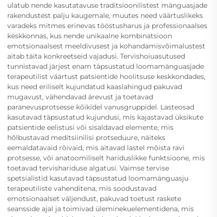
ulatub nende kasutatavuse traditsioonilistest mänguasjade
rakendustest palju kaugemale, muutes need väärtuslikeks
varadeks mitmes erinevas tööstusharus ja professionaalses
keskkonnas, kus nende unikaalne kombinatsioon
emotsionaalsest meeldivusest ja kohandamisvõimalustest
aitab täita konkreetseid vajadusi. Tervishoiuasutused
tunnistavad järjest enam täpsustatud loomamänguasjade
terapeutilist väärtust patsientide hoolitsuse keskkondades,
kus need eriliselt kujundatud kaaslahingud pakuvad
mugavust, vähendavad ärevust ja toetavad
paranevusprotsesse kõikidel vanusgruppidel. Lasteosad
kasutavad täpsustatud kujundusi, mis kajastavad üksikute
patsientide eelistusi või sisaldavad elemente, mis
hõlbustavad meditsiinilisi protseduure, näiteks
eemaldatavaid rõivaid, mis aitavad lastel mõista ravi
protsesse, või anatoomiliselt hariduslikke funktsioone, mis
toetavad tervishariduse algatusi. Vaimse tervise
spetsialistid kasutavad täpsustatud loomamänguasju
terapeutiliste vahenditena, mis soodustavad
emotsionaalset väljendust, pakuvad toetust raskete
seansside ajal ja toimivad üleminekuelementidena, mis