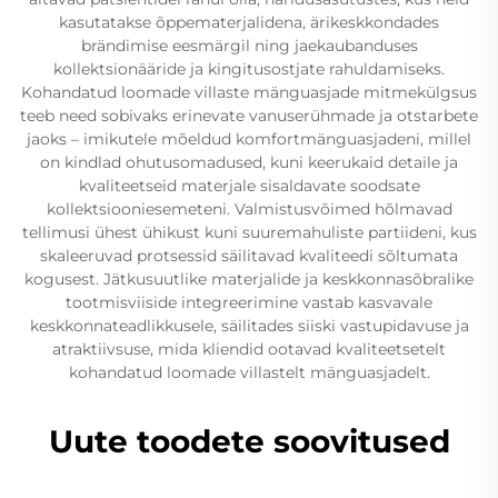
kasutatakse õppematerjalidena, ärikeskkondades
brändimise eesmärgil ning jaekaubanduses
kollektsionääride ja kingitusostjate rahuldamiseks.
Kohandatud loomade villaste mänguasjade mitmekülgsus
teeb need sobivaks erinevate vanuserühmade ja otstarbete
jaoks – imikutele mõeldud komfortmänguasjadeni, millel
on kindlad ohutusomadused, kuni keerukaid detaile ja
kvaliteetseid materjale sisaldavate soodsate
kollektsiooniesemeteni. Valmistusvõimed hõlmavad
tellimusi ühest ühikust kuni suuremahuliste partiideni, kus
skaleeruvad protsessid säilitavad kvaliteedi sõltumata
kogusest. Jätkusuutlike materjalide ja keskkonnasõbralike
tootmisviiside integreerimine vastab kasvavale
keskkonnateadlikkusele, säilitades siiski vastupidavuse ja
atraktiivsuse, mida kliendid ootavad kvaliteetsetelt
kohandatud loomade villastelt mänguasjadelt.
Uute toodete soovitused