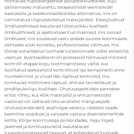
hõlmavad hüpoallergeenset polüesterkiudtäidet, kuju
säilitamiseks mäluvahtu, terapeutilistel eesmärkidel
kaalukeste ja keskkonnasõbralikke alternatiive, mis on
valmistatud ringlussevõetud materjalidest. Edasijõudnud
õmblustehnikad kasutavad tööstuslikku kvaliteeti
õmblusthreadi ja spetsialiseeritud masinaid, mis loovad
õmblused, mis suudavad vastu pidada suurele koormusele,
säilitades siiski korraliku, professionaalse välimuse, mis
tõstab kohandatud loomade turskloomade üldist esteetilist
väärtust. Kvaliteedikontrolli protsessid hõlmavad mitmeid
kontrolli etappe kogu tootmisprotsessi vältel, kus
koolitatud spetsialistid kontrollivad iga komponenti enne
monteerimist ja viivad läbi lõplikud kontrollid, mis
kinnitavad mõõtmete täpsust, ehituse terviklikkust ja
pindlõpuleviigu kvaliteeti. Ohutusaspektidele pannakse
erilist rõhku, kus kõik materjalid ja ehitusmeetodid
vastavad või ületavad rahvusvahelisi mänguasjade
ohutusstandardeid, sealhulgas eeskirju väikeste osade,
keemilise sisalduse ja vanusele vastava disainielementide
kohta. Kõrge koormusega piirkondades, nagu liiged,
jäsemed ja kinnituspunktid, kasutatavad
tugevdusstrateegiad tagavad, et kohandatud loomade