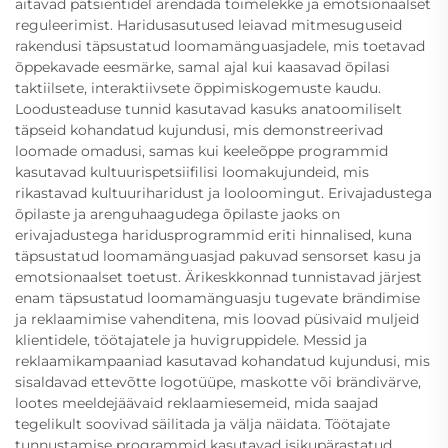
aitavad patsientidel arendada toimelekke ja emotsionaalset
reguleerimist. Haridusasutused leiavad mitmesuguseid
rakendusi täpsustatud loomamänguasjadele, mis toetavad
õppekavade eesmärke, samal ajal kui kaasavad õpilasi
taktiilsete, interaktiivsete õppimiskogemuste kaudu.
Loodusteaduse tunnid kasutavad kasuks anatoomiliselt
täpseid kohandatud kujundusi, mis demonstreerivad
loomade omadusi, samas kui keeleõppe programmid
kasutavad kultuurispetsiifilisi loomakujundeid, mis
rikastavad kultuuriharidust ja looloomingut. Erivajadustega
õpilaste ja arenguhaagudega õpilaste jaoks on
erivajadustega haridusprogrammid eriti hinnalised, kuna
täpsustatud loomamänguasjad pakuvad sensorset kasu ja
emotsionaalset toetust. Ärikeskkonnad tunnistavad järjest
enam täpsustatud loomamänguasju tugevate brändimise
ja reklaamimise vahenditena, mis loovad püsivaid muljeid
klientidele, töötajatele ja huvigruppidele. Messid ja
reklaamikampaaniad kasutavad kohandatud kujundusi, mis
sisaldavad ettevõtte logotüüpe, maskotte või brändivärve,
lootes meeldejäävaid reklaamiesemeid, mida saajad
tegelikult soovivad säilitada ja välja näidata. Töötajate
tunnustamise programmid kasutavad isikupärastatud