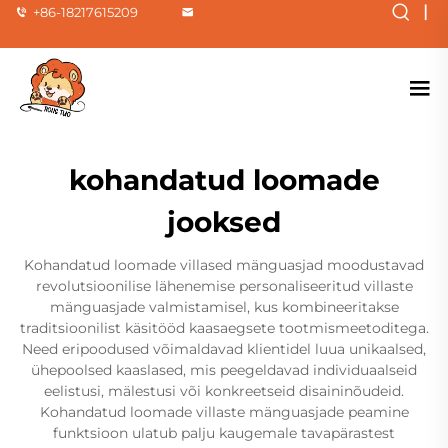
|
+86-18217615209
kohandatud loomade
jooksed
Kohandatud loomade villased mänguasjad moodustavad
revolutsioonilise lähenemise personaliseeritud villaste
mänguasjade valmistamisel, kus kombineeritakse
traditsioonilist käsitööd kaasaegsete tootmismeetoditega.
Need eripoodused võimaldavad klientidel luua unikaalsed,
ühepoolsed kaaslased, mis peegeldavad individuaalseid
eelistusi, mälestusi või konkreetseid disaininõudeid.
Kohandatud loomade villaste mänguasjade peamine
funktsioon ulatub palju kaugemale tavapärastest